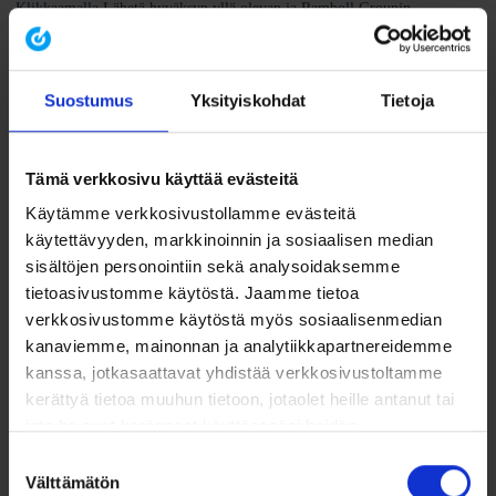
Suostumus
Yksityiskohdat
Tietoja
Tämä verkkosivu käyttää evästeitä
Käytämme verkkosivustollamme evästeitä
Aikaisemmin ilmestyneet
käytettävyyden, markkinoinnin ja sosiaalisen median
sisältöjen personointiin sekä analysoidaksemme
uutiskirjeet ja pääaiheet
tietoasivustomme käytöstä. Jaamme tietoa
verkkosivustomme käytöstä myös sosiaalisenmedian
kanaviemme, mainonnan ja analytiikkapartnereidemme
2/ 2025: Pakkaus- ja pakkausjäteasetuksen (PPWR)
kanssa, jotkasaattavat yhdistää verkkosivustoltamme
käyttöönotto | F-kaasut – lainsäädäntö kiristyi | Millainen on
kerättyä tietoa muuhun tietoon, jotaolet heille antanut tai
hyvä turvallisuusperehdytys?
jota he ovat keränneet käyttäessäsi heidän
1/ 2025: Vesiensuojelulaki uudistui | ISO 50001 vapauttaa
muitapalvelujaan.
energiakatselmuksista | Työturvallisuusriskien tunnistamisen
Suostumuksen
merkitys
Lue lisää
Välttämätön
valinta