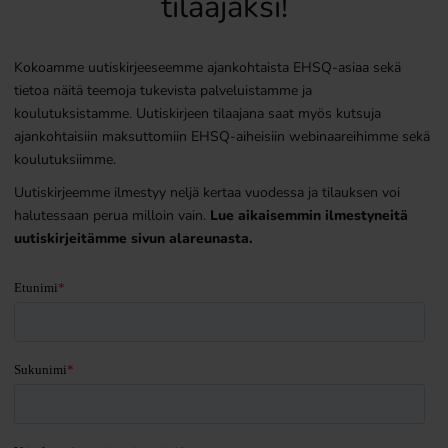
tilaajaksi!
Kokoamme uutiskirjeeseemme ajankohtaista EHSQ-asiaa sekä
tietoa näitä teemoja tukevista palveluistamme ja
koulutuksistamme. Uutiskirjeen tilaajana saat myös kutsuja
ajankohtaisiin maksuttomiin EHSQ-aiheisiin webinaareihimme sekä
koulutuksiimme.
Uutiskirjeemme ilmestyy neljä kertaa vuodessa ja tilauksen voi
halutessaan perua milloin vain.
Lue aikaisemmin ilmestyneitä
uutiskirjeitämme sivun alareunasta.