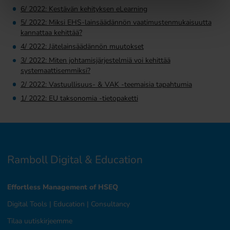
6/ 2022: Kestävän kehityksen eLearning
5/ 2022: Miksi EHS-lainsäädännön vaatimustenmukaisuutta
kannattaa kehittää?
4/ 2022: Jätelainsäädännön muutokset
3/ 2022: Miten johtamisjärjestelmiä voi kehittää
systemaattisemmiksi?
2/ 2022: Vastuullisuus- & VAK -teemaisia tapahtumia
1/ 2022: EU taksonomia -tietopaketti
Ramboll Digital & Education
Effortless Management of HSEQ
Digital Tools
|
Education
|
Consultancy
Tilaa uutiskirjeemme