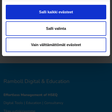
asetusluonnoksen edellyttämällä tavalla ja selvittää, minkälaisia
ilmastovaikutuksia rakennuksella tai rakennuksen
Salli kaikki evästeet
korjaushankkeella on. Ramboll laatii tarvittaessa myös sellaisia
ilmastoselvityksiä, jotka kattavat yrityksen tai yhteisön muitakin
toimintoja kuin rakentamista.
Salli valinta
Ota asetukseen liittyen yhteyttä:
helpdesk@lawly.fi
Rambollin kestävän rakentamisen Zero-palvelun liittyen
Vain välttämättömät evästeet
yhteyttä:
zero@ramboll.fi
Ramboll Digital & Education
Effortless Management of HSEQ
Digital Tools
|
Education
|
Consultancy
Tilaa uutiskirjeemme