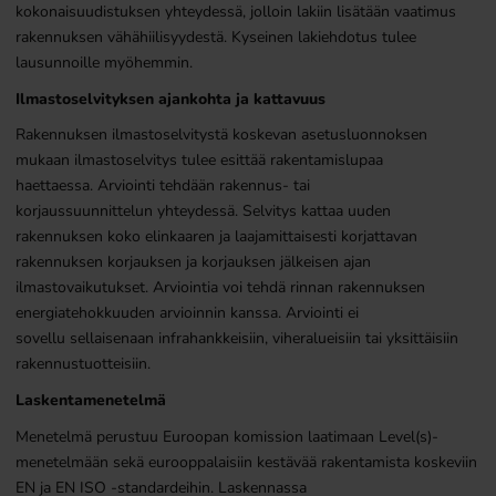
kokonaisuudistuksen yhteydessä, jolloin lakiin lisätään vaatimus
rakennuksen vähähiilisyydestä. Kyseinen lakiehdotus tulee
lausunnoille myöhemmin.
Ilmastoselvityksen ajankohta ja kattavuus
Rakennuksen ilmastoselvitystä koskevan asetusluonnoksen
mukaan ilmastoselvitys tulee esittää rakentamislupaa
haettaessa. Arviointi tehdään rakennus- tai
korjaussuunnittelun yhteydessä. Selvitys kattaa uuden
rakennuksen koko elinkaaren ja laajamittaisesti korjattavan
rakennuksen korjauksen ja korjauksen jälkeisen ajan
ilmastovaikutukset. Arviointia voi tehdä rinnan rakennuksen
energiatehokkuuden arvioinnin kanssa. Arviointi ei
sovellu sellaisenaan infrahankkeisiin, viheralueisiin tai yksittäisiin
rakennustuotteisiin.
Laskentamenetelmä
Menetelmä perustuu Euroopan komission laatimaan Level(s)-
menetelmään sekä eurooppalaisiin kestävää rakentamista koskeviin
EN ja EN ISO -standardeihin. Laskennassa