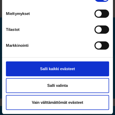
Palvelumme
Mieltymykset
Tilastot
EHS Compass
Markkinointi
EHS Compass on lakiseurantatyökalu yrityksesi
vaatimustenmukaisuuden seuraamiseen ja vastuullisemman
liiketoiminnan kehittämiseen. Palvelun avulla tunnistat ja seuraat
yritystäsi koskevaa lainsäädäntöä ja siitä nousevia velvoitteita.
Salli kaikki evästeet
EHS Compass
Salli valinta
Vain välttämättömät evästeet