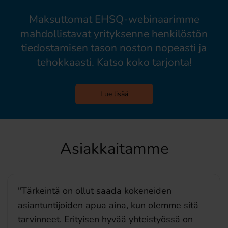
Maksuttomat EHSQ-webinaarimme
mahdollistavat yrityksenne henkilöstön
tiedostamisen tason noston nopeasti ja
tehokkaasti. Katso koko tarjonta!
Lue lisää
Asiakkaitamme
"EHS Compass -palvelun olemassaolosta
tulee luottavainen olo, ja EHSQ-asioihin
liittyvä työskentely on meillä selkeytynyt