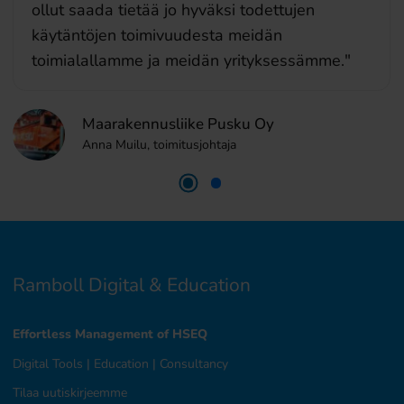
kovasti sen käyttöönoton myötä. EHS
Compass on mahtava työkalu, jonka
vaikutukset näkyvät liiketoiminnassa."
Hydroline Oy
Ramboll Digital & Education
Effortless Management of HSEQ
Digital Tools
|
Education
|
Consultancy
Tilaa uutiskirjeemme