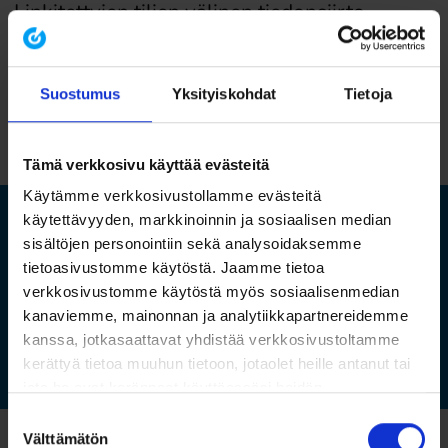
Linkitettyjen tilien välinen tiedonsiirto
EHS Compass – Valokeilassa: Linkitettyjen tilien välinen
tiedonsiirto
Suostumus
Yksityiskohdat
Tietoja
Lue lisää
Tämä verkkosivu käyttää evästeitä
Käytämme verkkosivustollamme evästeitä
käytettävyyden, markkinoinnin ja sosiaalisen median
Lisää ajankohtaista EHSQ-asiaa?
sisältöjen personointiin sekä analysoidaksemme
tietoasivustomme käytöstä. Jaamme tietoa
Lue kaikki ajankohtaiset
verkkosivustomme käytöstä myös sosiaalisenmedian
kanaviemme, mainonnan ja analytiikkapartnereidemme
kanssa, jotkasaattavat yhdistää verkkosivustoltamme
Tilaa uutiskirjeemme
kerättyä tietoa muuhun tietoon, jotaolet heille antanut tai
jota he ovat keränneet käyttäessäsi heidän
muitapalvelujaan.
Suostumuksen
Lue lisää
Välttämätön
valinta