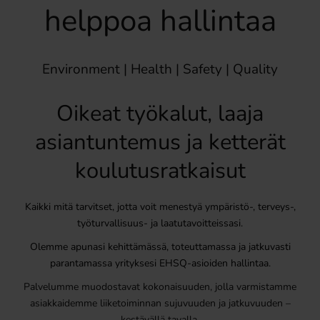
helppoa hallintaa
Environment | Health | Safety | Quality
Oikeat työkalut, laaja
asiantuntemus ja ketterät
koulutusratkaisut
Kaikki mitä tarvitset, jotta voit menestyä ympäristö-, terveys-,
työturvallisuus- ja laatutavoitteissasi.
Olemme apunasi kehittämässä, toteuttamassa ja jatkuvasti
parantamassa yrityksesi EHSQ-asioiden hallintaa.
Palvelumme muodostavat kokonaisuuden, jolla varmistamme
asiakkaidemme liiketoiminnan sujuvuuden ja jatkuvuuden –
kestävällä tavalla.