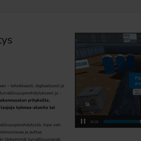
tys
Video
Player
 – tehokkaasti, digitaalisesti ja
 turvallisuusperehdytykseen ja -
rakennusalan yrityksille,
n
laajoja työmaa-alueita tai
00:10
allisuusperehdytystä. Jopa vain
kiinnostavaa ja auttaa
ään tärkeimmät turvallisuusasiat.