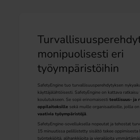
Turvallisuusperehdy
monipuolisesti eri
työympäristöihin
SafetyEngine tuo turvallisuusperehdytyksen nykyaikaan
käyttäjälähtöisesti. SafetyEngine on kattava ratkaisu
koulutukseen. Se sopii erinomaisesti
teollisuus- ja 
oppilaitoksille
sekä muille organisaatioille, joilla o
vaativia työympäristöjä
.
SafetyEngine-sovelluksella nopeutat ja tehostat turv
15 minuutissa pelillistetty sisältö tekee oppimisesta 
työntekijöitä, alihankkijoita ja vierailijoita ymmärtäm