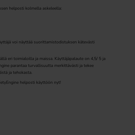
ksen helposti kolmella askeleella:
yttäjä voi näyttää suorittamistodistuksen kätevästi
lä eri toimialoilla ja maissa. Käyttäjäpalaute on 4,5/ 5 ja
gine parantaa turvallisuutta merkittävästi ja tekee
istä ja tehokasta.
fetyEngine helposti käyttöön nyt!