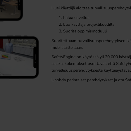
Uusi käyttäjä aloittaa turvallisuusperehdyty
Lataa sovellus
Luo käyttäjä projektikoodilla
Suorita oppimismoduuli
Suoritettuaan turvallisuusperehdytyksen, kä
mobiililaitteillaan.
SafetyEngine on käytössä yli 20 000 käyttäjäl
asiakaskokemukset osoittavat, että SafetyEn
turvallisuusperehdytyksestä käyttäjäystäväll
Unohda perinteiset perehdytykset ja ota Sa