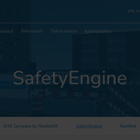
OTA Y
alvelut
Referenssit
Tietoa meistä
Ajankohtaista
SafetyEngine
EHS Compass by Ramboll®
SafetyEngine
RamRisk