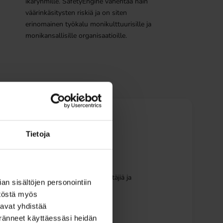
ikäryhmille. SafetyEngine vähentää näin
väärinkäsitysten riskiä ja on siten
erinomainen työkalu monikulttuurisille ja
monikansallisille organisaatioille.
a
Tietoja
ekä turvallisuusperehdytyksen järjestäjiä ja
n sisältöjen personointiin
töstä myös
avat yhdistää
keränneet käyttäessäsi heidän