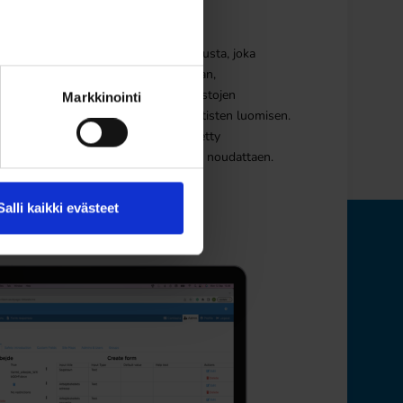
allintaympäristö
lintaympäristö on selainpohjainen alusta, joka
dollistaa kätevän projektien hallinnan,
ttäjätietojen keräämisen, suoritustilastojen
Markkinointi
rannan, asiakirjojen lataamisen ja uutisten luomisen.
stan tekninen arkkitehtuuri on kehitetty
alautuvuutta, tietoturvaa ja GDPR:ää noudattaen.
Salli kaikki evästeet