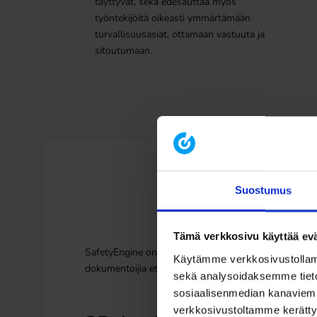
täyttyvät, sekä edesauttaa myös
työntekijöitä oikeasti ymmärtämään
turvallisuusasiat, ottamaan vastuuta ja
sitoutumaan.
Suostumus
Tämä verkkosivu käyttää evä
SafetyEngine on suunniteltu käyttäjän tarpeita ajatel
Käytämme verkkosivustollamme
dokumentoijia että loppukäyttäjiä.
sekä analysoidaksemme tiet
sosiaalisenmedian kanaviemm
verkkosivustoltamme kerättyä 