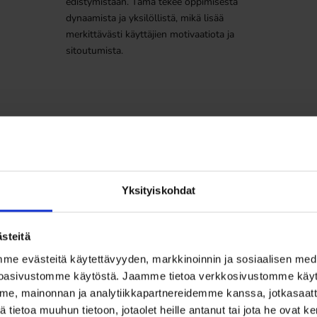
edistymistään. Tämä tekee oppimisesta
dynaamista ja yksilöllistä, mikä lisää
merkittävästi käyttäjien motivaatiota ja
sitoutumista.
Turvallisuutta ja tiedonkulku
Yksityiskohdat
steitä
len. Kokonaisvaltainen lähestymistapa varmistaa, että ratkaisu palvelee s
 evästeitä käytettävyyden, markkinoinnin ja sosiaalisen media
oasivustomme käytöstä. Jaamme tietoa verkkosivustomme käy
e, mainonnan ja analytiikkapartnereidemme kanssa, jotkasaatt
tietoa muuhun tietoon, jotaolet heille antanut tai jota he ovat 