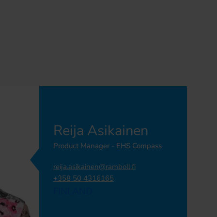
Reija Asikainen
Product Manager - EHS Compass
reija.asikainen@ramboll.fi
+358 50 4316165
FINLAND