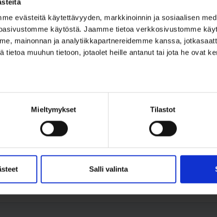
steitä
 evästeitä käytettävyyden, markkinoinnin ja sosiaalisen media
a?
oasivustomme käytöstä. Jaamme tietoa verkkosivustomme käy
e, mainonnan ja analytiikkapartnereidemme kanssa, jotkasaatt
tietoa muuhun tietoon, jotaolet heille antanut tai jota he ovat 
Mieltymykset
Tilastot
ästeet
Salli valinta