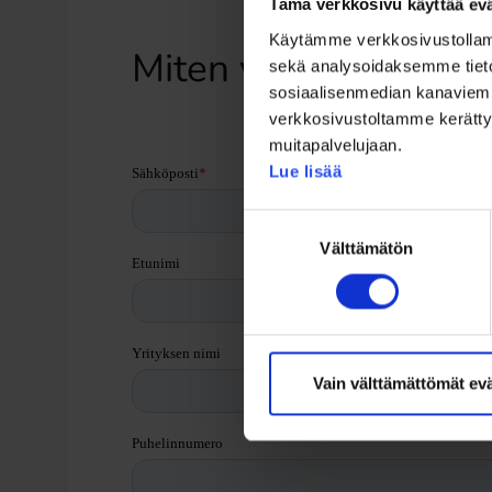
Tämä verkkosivu käyttää evä
Käytämme verkkosivustollamme
Miten voimme autta
sekä analysoidaksemme tiet
sosiaalisenmedian kanaviemm
verkkosivustoltamme kerättyä 
muitapalvelujaan.
Lue lisää
Suostumuksen
Välttämätön
valinta
Vain välttämättömät ev