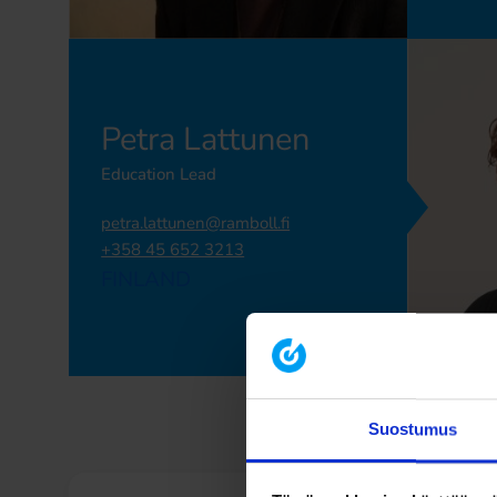
Petra Lattunen
Education Lead
petra.lattunen@ramboll.fi
+358 45 652 3213
FINLAND
Suostumus