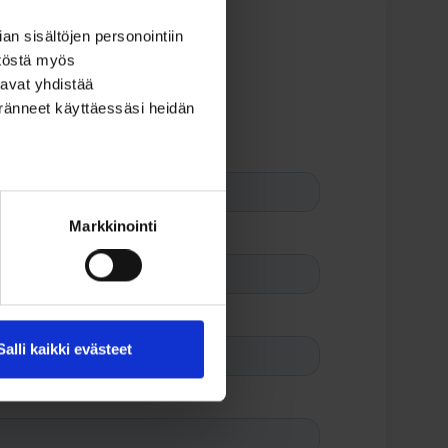
n sisältöjen personointiin
töstä myös
avat yhdistää
keränneet käyttäessäsi heidän
Markkinointi
Salli kaikki evästeet