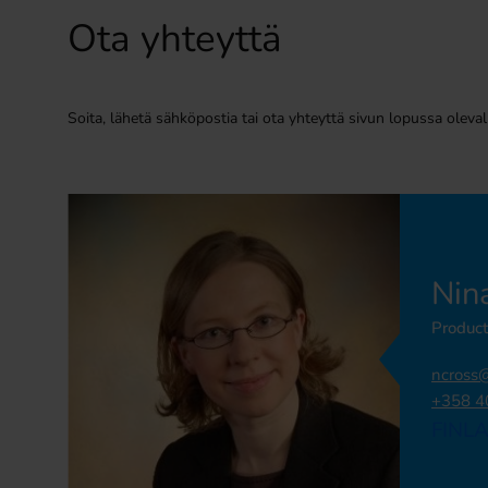
Ota yhteyttä
Soita, lähetä sähköpostia tai ota yhteyttä sivun lopussa olev
Nin
Produc
ncross
+358 4
FINL