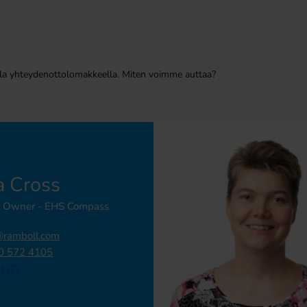
alla yhteydenottolomakkeella. Miten voimme auttaa?
a Cross
t Owner - EHS Compass
@ramboll.com
0 572 4105
AND