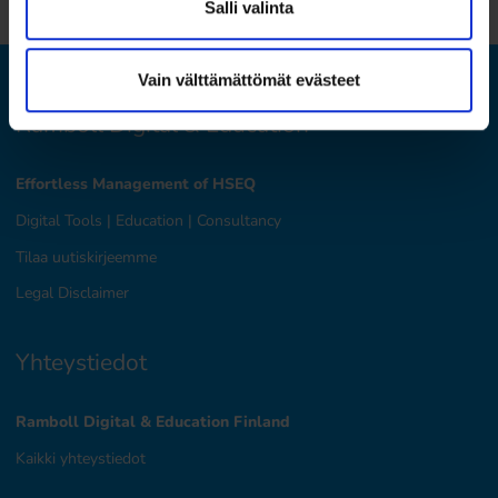
Salli valinta
Vain välttämättömät evästeet
Ramboll Digital & Education
Effortless Management of HSEQ
Digital Tools
|
Education
|
Consultancy
Tilaa uutiskirjeemme
Legal Disclaimer
Yhteystiedot
Ramboll Digital & Education Finland
Kaikki yhteystiedot