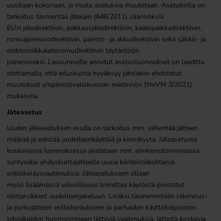
uusitaan kokonaan, ja muita asetuksia muutetaan. Asetuksilla on
tarkoitus täsmentää jätelain (646/2011) säännöksiä
EU:n jätedirektiivin, pakkausjätedirektiivin, kaatopaikkadirektiivin,
romuajoneuvodirektiivin, paristo- ja akkudirektiivin sekä sähkö- ja
elektroniikkalaiteromudirektiivin täytäntöön
panemiseksi. Lausunnoille annetut asetusluonnokset on laadittu
olettamalla, että eduskunta hyväksyy jätelakiin ehdotetut
muutokset ympäristövaliokunnan mietinnön (YmVM 3/2021)
mukaisina.
Jäteasetus
Uuden jäteasetuksen avulla on tarkoitus mm. vähentää jätteen
määrää ja edistää uudelleenkäyttöä ja kierrätystä. Jäteasetusta
koskevassa luonnoksessa asetetaan mm. elinkeinotoiminnassa
syntyvälle yhdyskuntajätteelle uusia kiinteistökohtaisia
erilliskeräysvaatimuksia. Jäteasetukseen ollaan
myös lisäämässä velvollisuus toimittaa käytöstä poistetut
elintarvikkeet uudelleenjakeluun. Lisäksi täsmennetään rakennus-
ja purkujätteen erilliskeräykseen ja parhaiden käyttökelpoisten
tekniikoiden huomioimiseen liittyviä vaatimuksia, jätteitä koskevia