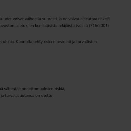
uudet voivat vaihdella suuresti, ja ne voivat aiheuttaa riskejä
oneuvoston asetuksen kemiallisista tekijöistä työssä (715/2001)
uhkaa. Kunnolla tehty riskien arviointi ja turvallisten
Tämä vähentää onnettomuuksien riskiä,
 ja turvallisuutensa on otettu