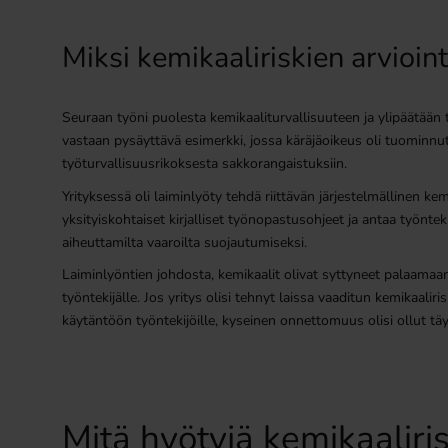
Miksi kemikaaliriskien arvioint
Seuraan työni puolesta kemikaaliturvallisuuteen ja ylipäätään ty
vastaan pysäyttävä esimerkki, jossa käräjäoikeus oli tuominnut
työturvallisuusrikoksesta sakkorangaistuksiin.
Yrityksessä oli laiminlyöty tehdä riittävän järjestelmällinen kemik
yksityiskohtaiset kirjalliset työnopastusohjeet ja antaa työnteki
aiheuttamilta vaaroilta suojautumiseksi.
Laiminlyöntien johdosta, kemikaalit olivat syttyneet palaama
työntekijälle. Jos yritys olisi tehnyt laissa vaaditun kemikaaliri
käytäntöön työntekijöille, kyseinen onnettomuus olisi ollut täy
Mitä hyötyjä kemikaaliris