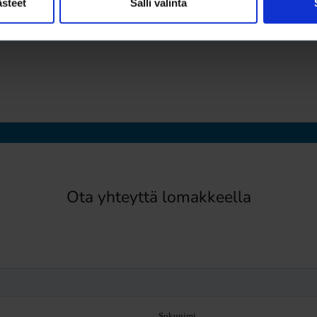
ästeet
Salli valinta
Ota yhteyttä lomakkeella