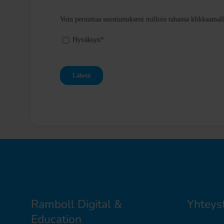
Ramboll Digital &
Yhteys
Education