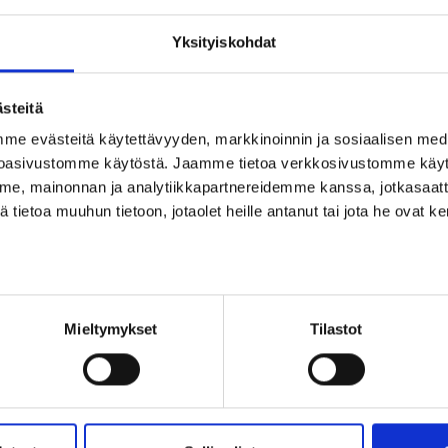
Yksityiskohdat
turvallisten työmenetelmien suunnitteluun kuin kohdata onnettomuus, jonk
lisuuteen. Näin varmistetaan, ettei satu onnettomuuksia, jotka voivat vai
steitä
 lisäosa, vaan ne muodostavat välttämättömän osan menestyksekästä ja vas
 evästeitä käytettävyyden, markkinoinnin ja sosiaalisen media
n riskien arvioinnin merkitys ymmärretään ja otetaan tosissaan, se voi os
oasivustomme käytöstä. Jaamme tietoa verkkosivustomme käy
e, mainonnan ja analytiikkapartnereidemme kanssa, jotkasaatt
tietoa muuhun tietoon, jotaolet heille antanut tai jota he ovat 
skien arviointi tai työohjeet 
Mieltymykset
Tilastot
kemikaalien hallinnassa?
teidän yrityksellenne toimiva ratkaisu! Katso myös
Kemikaaliturvallisuude