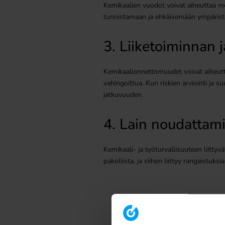
Kemikaalien vuodot voivat aiheuttaa mer
tunnistamaan ja ehkäisemään ympäristö
3. Liiketoiminnan 
Kemikaalionnettomuudet voivat aiheuttaa 
vahingoittua. Kun riskien arviointi ja 
jatkuvuuden.
4. Lain noudattam
Kemikaali- ja työturvallisuuteen liitty
pakollista, ja siihen liittyy rangaistuks