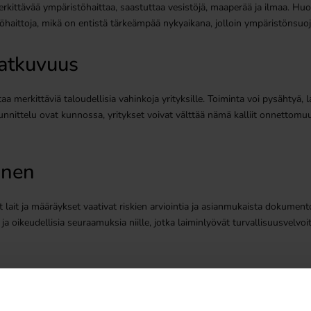
kittävää ympäristöhaittaa, saastuttaa vesistöjä, maaperää ja ilmaa. Huole
haittoja, mikä on entistä tärkeämpää nykyaikana, jolloin ympäristönsuo
jatkuvuus
merkittäviä taloudellisia vahinkoja yrityksille. Toiminta voi pysähtyä, lai
suunnittelu ovat kunnossa, yritykset voivat välttää nämä kalliit onnettomu
inen
vät lait ja määräykset vaativat riskien arviointia ja asianmukaista dokume
ia ja oikeudellisia seuraamuksia niille, jotka laiminlyövät turvallisuusvelvoi
Turvallisuus ensin