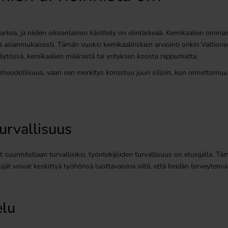
rkea, ja niiden oikeanlainen käsittely on elintärkeää. Kemikaalien ominais
tellä asianmukaisesti. Tämän vuoksi kemikaaliriskien arviointi onkin Valti
 käytössä, kemikaalien määrästä tai yrityksen koosta riippumatta.
n muodollisuus, vaan sen merkitys korostuu juuri silloin, kun onnettomuus 
turvallisuus
 suunnitellaan turvallisiksi, työntekijöiden turvallisuus on etusijalla. 
jät voivat keskittyä työhönsä luottavaisina siitä, että heidän terveytensä
elu