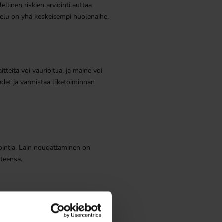
llinen riskien arviointi auttaa
jelu on yhä keskeisempi huolenaihe.
tteita voi vaurioitua, ja maine voi
udet ja varmistaa liiketoiminnan
ntointia. Lain noudattaminen on
tteensa.