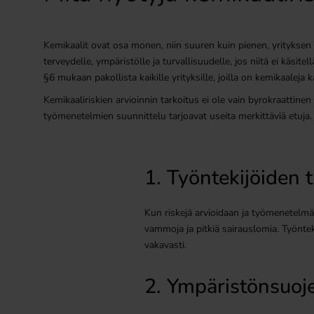
Kemikaalit ovat osa monen, niin suuren kuin pienen, yrityksen a
terveydelle, ympäristölle ja turvallisuudelle, jos niitä ei käsi
§6 mukaan pakollista kaikille yrityksille, joilla on kemikaaleja
Kemikaaliriskien arvioinnin tarkoitus ei ole vain byrokraattine
työmenetelmien suunnittelu tarjoavat useita merkittäviä etuja.
1. Työntekijöiden 
Kun riskejä arvioidaan ja työmenetelmät
vammoja ja pitkiä sairauslomia. Työnteki
vakavasti.
2. Ympäristönsuoj