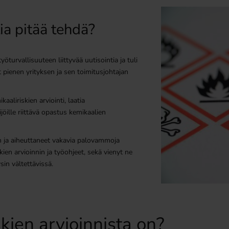
ia pitää tehdä?
öturvallisuuteen liittyvää uutisointia ja tuli
 pienen yrityksen ja sen toimitusjohtajan
aaliriskien arviointi, laatia
jöille riittävä opastus kemikaalien
an ja aiheuttaneet vakavia palovammoja
skien arvioinnin ja työohjeet, sekä vienyt ne
sin vältettävissä.
kien arvioinnista on?