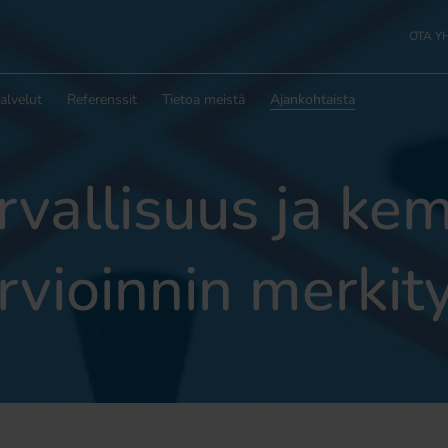
OTA Y
alvelut
Referenssit
Tietoa meistä
Ajankohtaista
vallisuus ja kem
rvioinnin merkit