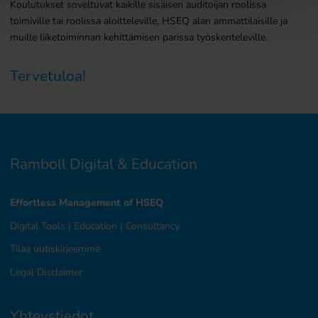
Koulutukset soveltuvat kaikille sisäisen auditoijan roolissa
toimiville tai roolissa aloitteleville, HSEQ alan ammattilaisille ja
muille liiketoiminnan kehittämisen parissa työskenteleville.
Tervetuloa!
Ramboll Digital & Education
Effortless Management of HSEQ
Digital Tools
|
Education
|
Consultancy
Tilaa uutiskirjeemme
Legal Disclaimer
Yhteystiedot