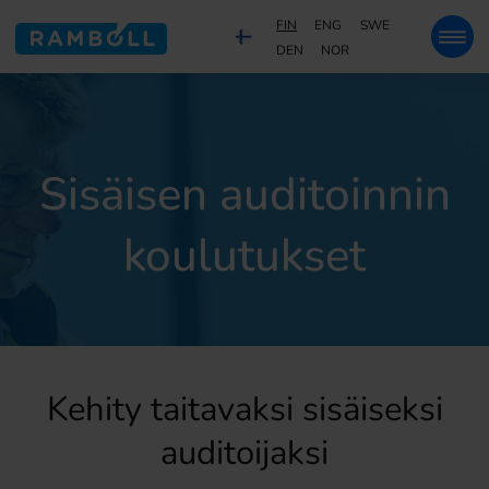
FIN
ENG
SWE
DEN
NOR
Sisäisen auditoinnin
koulutukset
Kehity taitavaksi sisäiseksi
auditoijaksi