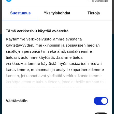
auditoinnin koko prosessista. Koulutuksen avulla opit soveltamaan
hankkimaasi osaamista omassa työympäristössäsi, ja voit aloittaa
Suostumus
Yksityiskohdat
Tietoja
itsenäisen ja menestyksekkään auditoimisen harjoittelun.
Tämä verkkosivu käyttää evästeitä
Käytämme verkkosivustollamme evästeitä
käytettävyyden, markkinoinnin ja sosiaalisen median
sisältöjen personointiin sekä analysoidaksemme
Maksuton webinaari
tietoasivustomme käytöstä. Jaamme tietoa
13.2.2025
verkkosivustomme käytöstä myös sosiaalisenmedian
kanaviemme, mainonnan ja analytiikkapartnereidemme
kanssa, jotkasaattavat yhdistää verkkosivustoltamme
kerättyä tietoa muuhun tietoon, jotaolet heille antanut tai
Auditointi – uusia näkökulmia
jota he ovat keränneet käyttäessäsi heidän
auditointityöhön
muitapalvelujaan.
Suostumuksen
Lue lisää
Välttämätön
valinta
Luvassa on kattava katsaus siihen, miten hyödynnät auditointeja
paitsi operatiivisessa toiminnassa, myös strategisessa