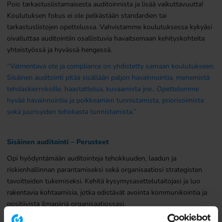
Pois tarkastuslistamaisesta auditoinnista ja lisää vaikuttavuutta!
Koulutuksen fokus ei ole pelkästään standardien tai
tarkastuslistojen opettelussa. Vahvistamme koulutuksessa kykyäsi
oivalluttaa auditointiin osallistuvia havaitsemaan kehityskohteita
yhteistyössä ja hyvässä hengessä.
“Valmentava ote ja compliance on yhdistetty samaan koulutukseen.
Sisäinen auditointi pitää sisällään paljon havainnointia, menemistä
tehdaskierroksille, haastattelua, kuvaamista jne.. Opettelemme
hyvää havainnointia ja poikkeamien tunnistamista, priorisoimista
sekä juurisyiden tehokasta tunnistamista.”
Sisäinen auditointi – Perusteet
Opi hyödyntämään auditointeja tehokkuuden, laadun ja
riskienhallinnan parantamiseksi sekä organisaatiosi strategisten
tavoitteiden tukemiseksi. Kehitä kysymysasettelutaitojasi ja luo
rakentavia kohtaamisia, jotka edistävät avointa kommunikointia ja
positiivista ilmapiiriä organisaatiossasi.
Saat vankan perustiedon ja käytännön ymmärryksen sisäisen