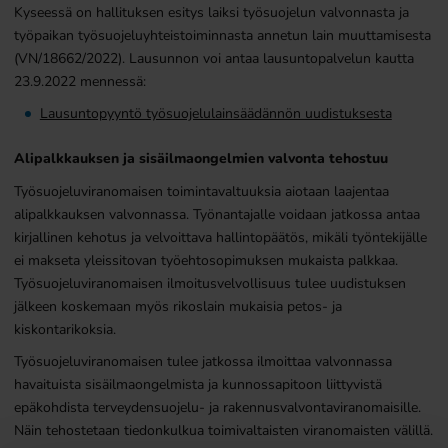
Kyseessä on hallituksen esitys laiksi työsuojelun valvonnasta ja
työpaikan työsuojeluyhteistoiminnasta annetun lain muuttamisesta
(VN/18662/2022). Lausunnon voi antaa lausuntopalvelun kautta
23.9.2022 mennessä:
Lausuntopyyntö työsuojelulainsäädännön uudistuksesta
Alipalkkauksen ja sisäilmaongelmien valvonta tehostuu
Työsuojeluviranomaisen toimintavaltuuksia aiotaan laajentaa
alipalkkauksen valvonnassa. Työnantajalle voidaan jatkossa antaa
kirjallinen kehotus ja velvoittava hallintopäätös, mikäli työntekijälle
ei makseta yleissitovan työehtosopimuksen mukaista palkkaa.
Työsuojeluviranomaisen ilmoitusvelvollisuus tulee uudistuksen
jälkeen koskemaan myös rikoslain mukaisia petos- ja
kiskontarikoksia.
Työsuojeluviranomaisen tulee jatkossa ilmoittaa valvonnassa
havaituista sisäilmaongelmista ja kunnossapitoon liittyvistä
epäkohdista terveydensuojelu- ja rakennusvalvontaviranomaisille.
Näin tehostetaan tiedonkulkua toimivaltaisten viranomaisten välillä.