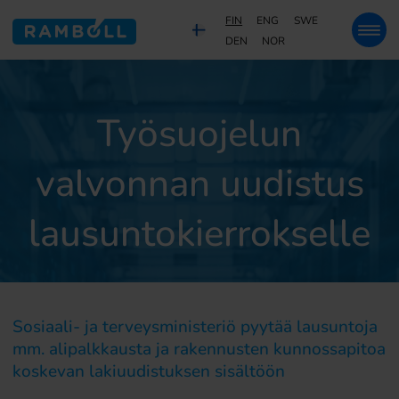
FIN
ENG
SWE
DEN
NOR
Työsuojelun
valvonnan uudistus
lausuntokierrokselle
Sosiaali- ja terveysministeriö pyytää lausuntoja
mm. alipalkkausta ja rakennusten kunnossapitoa
koskevan lakiuudistuksen sisältöön