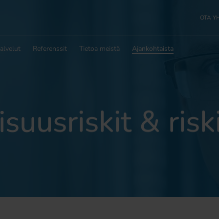
OTA Y
alvelut
Referenssit
Tietoa meistä
Ajankohtaista
isuusriskit & risk