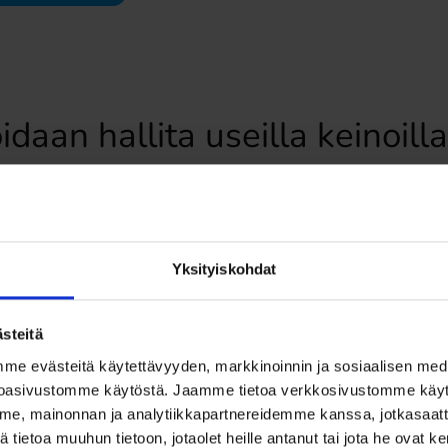
idaan hallita useilla keinoill
2
Yksityiskohdat
Turvallisuuden sisäiset prosessit
steitä
Yrityksen turvallisuuskäytännöt,
ohjeistukset ja toimintamallit tulee olla
 evästeitä käytettävyyden, markkinoinnin ja sosiaalisen media
selkeästi määriteltyjä ja ajan tasalla.
oasivustomme käytöstä. Jaamme tietoa verkkosivustomme käy
Näiden avulla varmistetaan, että
e, mainonnan ja analytiikkapartnereidemme kanssa, jotkasaatt
turvallisuus on osa päivittäistä toimintaa.
tietoa muuhun tietoon, jotaolet heille antanut tai jota he ovat 