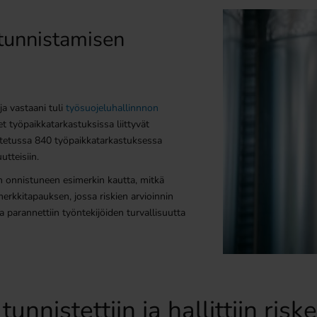
n tunnistamisen
ja vastaani tuli
työsuojeluhallinnnon
t työpaikkatarkastuksissa liittyvät
itetussa 840 työpaikkatarkastuksessa
utteisiin.
n onnistuneen esimerkin kautta, mitkä
merkkitapauksen, jossa riskien arvioinnin
la parannettiin työntekijöiden turvallisuutta
unnistettiin ja hallittiin riske