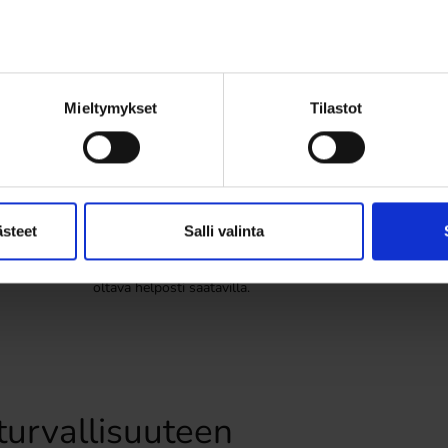
5
Mieltymykset
Tilastot
Asianmukaiset työvälineet ja ympäristö
Kaikkien työvälineiden, koneiden ja tilojen
tulee täyttää turvallisuusvaatimukset.
ästeet
Salli valinta
Vaaralliset alueet on merkittävä selkeästi,
ja henkilökohtaiset suojavarusteet on
oltava helposti saatavilla.
 turvallisuuteen