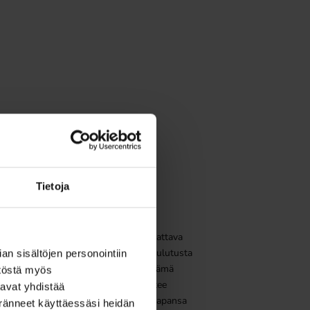
a
3
Tietoja
Henkilöstön koulutus
Työntekijöille on tarjottava kattava
perehdytys sekä jatkuvaa koulutusta
n sisältöjen personointiin
työturvallisuuteen liittyen. Tämä
töstä myös
varmistaa, että jokainen tuntee
avat yhdistää
velvollisuutensa ja toimintatapansa
keränneet käyttäessäsi heidän