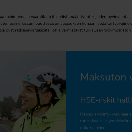
uttaa minimoimaan vaaratilanteita, edistämään työntekijöiden hyvinvointi
 kuten esimerkissäni puutteellisen suojauksen korjaamisella tai työvälineide
ä ovat ratkaisevia tekijöitä, jotka varmistavat turvallisen työympäristön k
Maksuton w
HSE-riskit hall
Riskien arviointi -webinaari
turvallisuus- ja ympäristöris
ratkaiseminen.