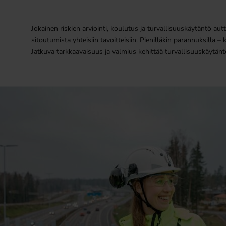
Jokainen riskien arviointi, koulutus ja turvallisuuskäytäntö a
sitoutumista yhteisiin tavoitteisiin. Pienilläkin parannuksilla –
Jatkuva tarkkaavaisuus ja valmius kehittää turvallisuuskäytäntöj