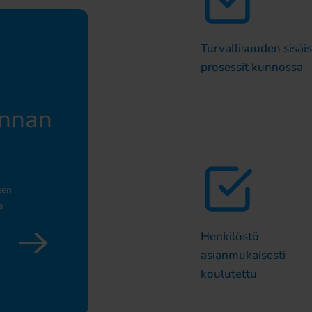
Turvallisuuden sisäis
prosessit kunnossa
innan
een
a
Henkilöstö
asianmukaisesti
koulutettu