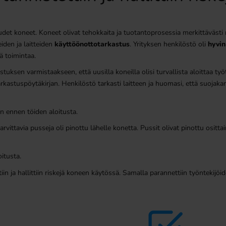
et koneet. Koneet olivat tehokkaita ja tuotantoprosessia merkittävästi no
den ja laitteiden
käyttöönottotarkastus
. Yrityksen henkilöstö oli
hyvin
tä toimintaa.
tuksen varmistaakseen, että uusilla koneilla olisi turvallista aloittaa työt
stuspöytäkirjan. Henkilöstö tarkasti laitteen ja huomasi, että suojakansi 
in ennen töiden aloitusta.
arvittavia pusseja oli pinottu lähelle konetta. Pussit olivat pinottu ositt
oitusta.
in ja hallittiin riskejä koneen käytössä. Samalla parannettiin työntekijöi