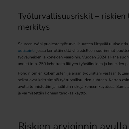
Työturvallisuusriskit – riskie
merkitys
Seuraan työni puolesta työturvallisuuteen liittyvää uutisointia 
uutisointi
, jossa kerrottiin että yhä edelleen suurimmat puuttee
työvälineiden ja koneiden vaaroihin. Vuoden 2024 aikana suor
annettiin n. 250 kehotusta liittyen työvälineiden ja koneiden pu
Pohdin omien kokemusteni ja erään työurallani vastaan tullee
seikat ovat kriittisimpiä työturvallisuuden suhteen. Kerron esi
avulla tunnistettiin ja hallittiin riskejä koneen käytössä. Samal
ja varmistettiin koneen tehokas käyttö.
Riskien arvioinnin avulla t