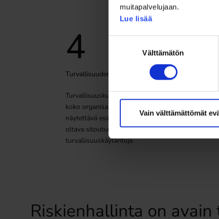
muitapalvelujaan.
Lue lisää
4
Suostumuksen
Välttämätön
valinta
Turvallisuuden toimintamallit
Turvallisuuskulttuuri tulee olla sisäistetty
koko organisaatiossa. Johdon on
Vain välttämättömät ev
näytettävä esimerkkiä, ja työntekijöiden on
oltava sitoutuneita noudattamaan
turvallisuuskäytäntöjä.
Riskienhallinta on avain