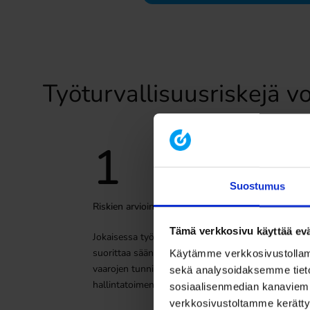
Työturvallisuusriskejä vo
1
Suostumus
Riskien arviointi
Tämä verkkosivu käyttää evä
Jokaisessa työympäristössä tulisi
suorittaa säännöllinen riskien arviointi
Käytämme verkkosivustollamme
vaarojen tunnistamiseksi ja
sekä analysoidaksemme tiet
hallintatoimenpiteiden suunnittelemiseksi.
sosiaalisenmedian kanaviemm
verkkosivustoltamme kerättyä 