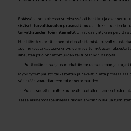
Eräässä suomalaisessa yrityksessä oli hankittu ja asennettu uud
sisäiset,
turvallisuuden prosessit
mukaan lukien uusien konei
turvallisuuden toimintamallit
olivat osa yrityksen päivittäis
Henkilöstö suoritti ennen töiden aloittamista turvallisuustarkas
asennuksesta vastaava yritys oli myös tehnyt asennuksesta tarka
aiheuttaa joko onnettomuuden tai tuotannon häiriöitä.
→ Puutteellinen suojaus merkattiin tarkastuslistaan ja korjatti
Myös työympäristö tarkastettiin ja havaittiin että prosessissa t
vähintään vaaratilanteen tai onnettomuuden.
→ Pussit siirrettiin niille kuuluvalle paikalleen ennen töiden al
Tässä esimerkkitapauksessa riskien arvioinnin avulla tunnistetti