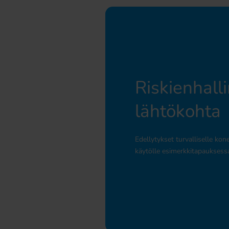
Riskienhall
lähtökohta
Edellytykset turvalliselle kon
käytölle esimerkkitapauksess