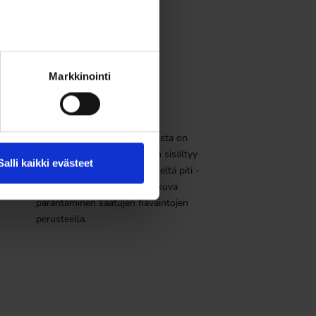
vaaratilanteissa.
6
Markkinointi
Valvonta ja seuranta
Työturvallisuuden toteutumista on
seurattava aktiivisesti. Tähän sisältyy
Salli kaikki evästeet
turvallisuustarkastukset, läheltä piti -
tilanteiden kirjaaminen ja jatkuva
parantaminen saatujen havaintojen
perusteella.