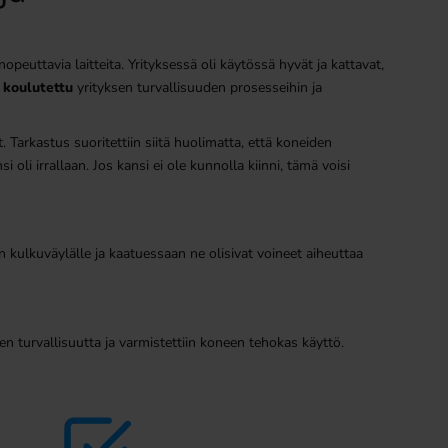
peuttavia laitteita. Yrityksessä oli käytössä hyvät ja kattavat,
 koulutettu
yrityksen turvallisuuden prosesseihin ja
. Tarkastus suoritettiin siitä huolimatta, että koneiden
oli irrallaan. Jos kansi ei ole kunnolla kiinni, tämä voisi
ain kulkuväylälle ja kaatuessaan ne olisivat voineet aiheuttaa
den turvallisuutta ja varmistettiin koneen tehokas käyttö.