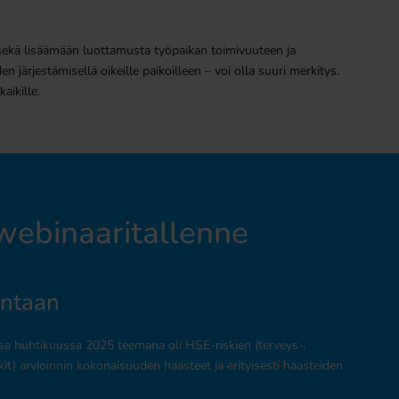
a sekä lisäämään luottamusta työpaikan toimivuuteen ja
n järjestämisellä oikeille paikoilleen – voi olla suuri merkitys.
aikille.
ebinaaritallenne
intaan
ssa huhtikuussa 2025 teemana oli HSE-riskien (terveys-,
kit) arvioinnin kokonaisuuden haasteet ja erityisesti haasteiden