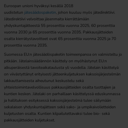
Euroopan unioni hyväksyi kesällä 2018
uudistetun
jätesäädospaketin
, johon kuuluu myös jätedirektiivi.
Jätedirektiivi velvoittaa jäsenmaita kierrättämään
yhdyskuntajätteestä 55 prosenttia vuonna 2025, 60 prosenttia
vuonna 2030 ja 65 prosenttia vuonna 2035. Pakkausjätteiden
osalta kierrätystavoitteet ovat 65 prosenttia vuonna 2025 ja 70
prosenttia vuonna 2035.
Suomessa EU:n jätesäädöspaketin toimeenpanoa on valmisteltu jo
pitkään. Jätelainsäädännön käsittely on myöhästynyt EU:n
alkuperäisestä tavoiteaikataulusta yli vuodella. Jätelain käsittelyä
on viivästyttänyt erityisesti jätteenkuljetuksen kaksoisjärjestelmän
lakkauttamisesta aiheutunut keskustelu sekä
yhteistoimintavelvollisuus pakkausjätteiden osalta tuottajien ja
kuntien kesken. Jätelaki on parhaillaan käsittelyssä eduskunnassa
ja hallituksen esityksessä kaksoisjärjestelmä tulee säilymään
sekalaisen yhdyskuntajätteen sekä sako- ja umpikaivolietteiden
kuljetusten osalta. Kuntien kilpailutettavaksi tulee bio- sekä
pakkausjätteiden kuljetukset.