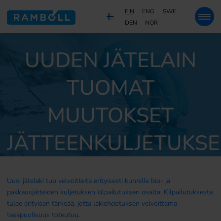
FIN
ENG
SWE
DEN
NOR
UUDEN JÄTELAIN
TUOMAT
MUUTOKSET
JÄTTEENKULJETUKS
Uusi jätelaki tuo velvoitteita erityisesti kunnille bio- ja
pakkausjätteiden kuljetuksen kilpailutuksen osalta. Kilpailutuksesta
tulee erityisen tärkeää, jotta lakiehdotuksen velvoittama
tasapuolisuus toteutuu.