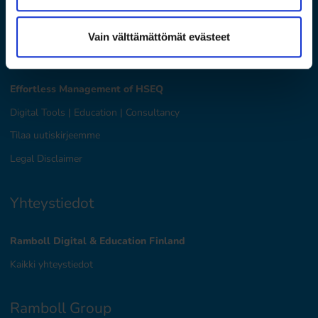
Vain välttämättömät evästeet
Ramboll Digital & Education
Effortless Management of HSEQ
Digital Tools
|
Education
|
Consultancy
Tilaa uutiskirjeemme
Legal Disclaimer
Yhteystiedot
Ramboll Digital & Education Finland
Kaikki yhteystiedot
Ramboll Group