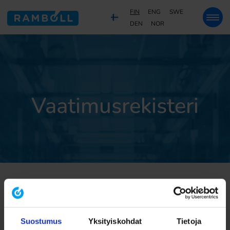
FIN
ENG
SWE
DEN
NOR
Vaatimusrekisteri
No posts found in this category
Suostumus
Yksityiskohdat
Tietoja