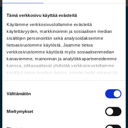
Tämä verkkosivu käyttää evästeitä
Käytämme verkkosivustollamme evästeitä
Ramboll Digital & Education
käytettävyyden, markkinoinnin ja sosiaalisen median
sisältöjen personointiin sekä analysoidaksemme
Effortless Management of HSEQ
tietoasivustomme käytöstä. Jaamme tietoa
Digital Tools
|
Education
|
Consultancy
verkkosivustomme käytöstä myös sosiaalisenmedian
kanaviemme, mainonnan ja analytiikkapartnereidemme
Tilaa uutiskirjeemme
kanssa, jotkasaattavat yhdistää verkkosivustoltamme
Legal Disclaimer
kerättyä tietoa muuhun tietoon, jotaolet heille antanut tai
jota he ovat keränneet käyttäessäsi heidän
muitapalvelujaan.
Yhteystiedot
Suostumuksen
Lue lisää
Välttämätön
valinta
Ramboll Digital & Education Finland
Mieltymykset
Kaikki yhteystiedot