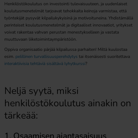
Henkilöstökoulutus on investointi tulevaisuuteen, ja uudenlaiset
koulutusmenetelmät tarjoavat tehokkaita keinoja varmistaa, että
työntekijät pysyvät kilpailukykyisinä ja motivoituneina. Yhdistämällä
perinteiset koulutusmenetelmät ja digitaaliset innovaatiot, yritykset
voivat rakentaa vahvan perustan menestykselleen ja vastata
muuttuvaan liiketoimintaympäristöön.
Oppiva organisaatio pärjää kilpailussa parhaiten! Miltä kuulostaa
esim.
pelillinen turvallisuusperehdytys
tai itsenäisesti suoritettava
interaktiivisia tehtäviä sisältävä lyhytkurssi
?
Neljä syytä, miksi
henkilöstökoulutus ainakin on
tärkeää:
1. Osaamisen ajantasaisuus