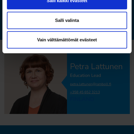
Salli kaikki evästeet
Autan mielelläni! Soita, lähetä sähköpostia tai ota yhteyttä sivun
lopussa olevalla yhteydenottolomakkeella. Katso myös
koulutuskalenteristamme
kaikille avoimet koulutukset ja
Salli valinta
maksuttomat webinaarit.
Vain välttämättömät evästeet
Petra Lattunen
Education Lead
petra.lattunen@ramboll.fi
+358 45 652 3213
FINLAND