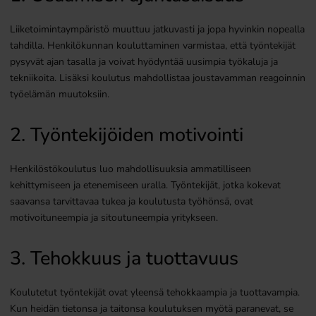
Liiketoimintaympäristö muuttuu jatkuvasti ja jopa hyvinkin nopealla
tahdilla. Henkilökunnan kouluttaminen varmistaa, että työntekijät
pysyvät ajan tasalla ja voivat hyödyntää uusimpia työkaluja ja
tekniikoita. Lisäksi koulutus mahdollistaa joustavamman reagoinnin
työelämän muutoksiin.
2. Työntekijöiden motivointi
Henkilöstökoulutus luo mahdollisuuksia ammatilliseen
kehittymiseen ja etenemiseen uralla. Työntekijät, jotka kokevat
saavansa tarvittavaa tukea ja koulutusta työhönsä, ovat
motivoituneempia ja sitoutuneempia yritykseen.
3. Tehokkuus ja tuottavuus
Koulutetut työntekijät ovat yleensä tehokkaampia ja tuottavampia.
Kun heidän tietonsa ja taitonsa koulutuksen myötä paranevat, se