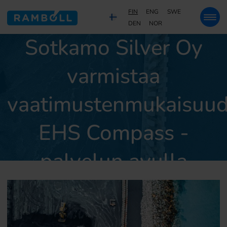
FIN
ENG
SWE
DEN
NOR
Sotkamo Silver Oy
varmistaa
vaatimustenmukaisuu
EHS Compass -
palvelun avulla