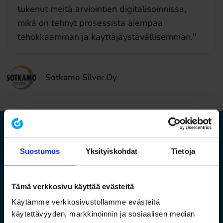
tukenut meitä arviointien digitalisoinnissa,
mikä on tehnyt prosessista aiempaa
tehokkaamman ja käyttäjäystävällisemmän."
Sotkamo Silver Oy
EHS-asiasi aina ajan tasalla ja hallitusti
yhdessä paikassa
Suostumus
Yksityiskohdat
Tietoja
EHS Compass
– l
akimuutokset helposti haltuun
Tämä verkkosivu käyttää evästeitä
Käytämme verkkosivustollamme evästeitä
Lue lisää
Varaa demo
käytettävyyden, markkinoinnin ja sosiaalisen median