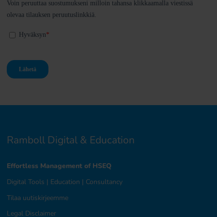
Ramboll Digital & Education
Effortless Management of HSEQ
Digital Tools
|
Education
|
Consultancy
Tilaa uutiskirjeemme
Legal Disclaimer