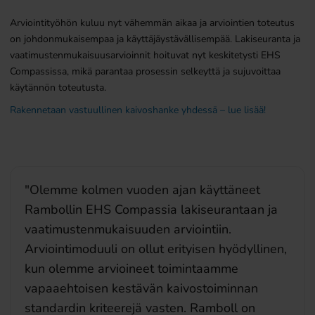
Arviointityöhön kuluu nyt vähemmän aikaa ja arviointien toteutus
on johdonmukaisempaa ja käyttäjäystävällisempää. Lakiseuranta ja
vaatimustenmukaisuusarvioinnit hoituvat nyt keskitetysti EHS
Compassissa
, mikä parantaa prosessin selkeyttä ja sujuvoittaa
käytännön toteutusta.
Rakennetaan vastuullinen kaivoshanke yhdess
ä – lue lisää!
"Olemme kolmen vuoden ajan käyttäneet
Rambollin EHS Compassia lakiseurantaan ja
vaatimustenmukaisuuden arviointiin.
Arviointimoduuli on ollut erityisen hyödyllinen,
kun olemme arvioineet toimintaamme
vapaaehtoisen kestävän kaivostoiminnan
standardin kriteerejä vasten. Ramboll on