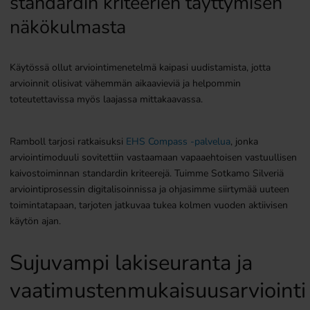
standardin kriteerien täyttymisen
näkökulmasta
Käytössä ollut arviointimenetelmä kaipasi uudistamista, jotta
arvioinnit olisivat vähemmän aikaavieviä
ja helpommin
toteutettavissa myös laajassa mittakaavassa.
Ramboll tarjosi ratkaisuksi
EHS Compass -palvelua
, jonka
arviointimoduuli sovitettiin vastaamaan vapaaehtoisen vastuullisen
kaivostoiminnan standardin kriteerejä. Tuimme Sotkamo Silveriä
arviointiprosessin digitalisoinnissa ja ohjasimme siirtymää uuteen
toimintatapaan, tarjoten jatkuvaa tukea kolmen vuoden aktiivisen
käytön ajan.
Sujuvampi lakiseuranta ja
vaatimustenmukaisuusarviointi