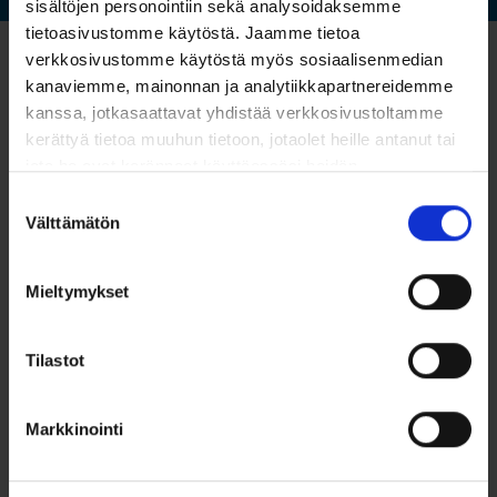
sisältöjen personointiin sekä analysoidaksemme
tietoasivustomme käytöstä. Jaamme tietoa
verkkosivustomme käytöstä myös sosiaalisenmedian
kanaviemme, mainonnan ja analytiikkapartnereidemme
Reija Asikainen
kanssa, jotkasaattavat yhdistää verkkosivustoltamme
Product Manager - EHS
kerättyä tietoa muuhun tietoon, jotaolet heille antanut tai
Compass
jota he ovat keränneet käyttäessäsi heidän
Finnish Clients
muitapalvelujaan.
Suostumuksen
Lue lisää
Välttämätön
valinta
reija.asikainen@ramboll.fi
+358 50 4316165
BASED IN FINLAND
Mieltymykset
Nina Cross
Tilastot
Product Owner - EHS
Compass
Markkinointi
International Clients
ncross@ramboll.com