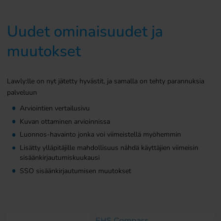
Uudet ominaisuudet ja
muutokset
Lawly:lle on nyt jätetty hyvästit, ja samalla on tehty parannuksia
palveluun
Arviointien vertailusivu
Kuvan ottaminen arvioinnissa
Luonnos-havainto jonka voi viimeistellä myöhemmin
Lisätty ylläpitäjille mahdollisuus nähdä käyttäjien viimeisin
sisäänkirjautumiskuukausi
SSO sisäänkirjautumisen muutokset