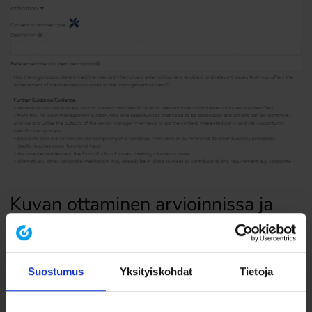
Kuvan ottaminen arvioinnissa ja
Luonnos-tyypin havainto
Arviointitilanteessa ei ole aikaa kirjoittaa havaintoa valmiiksi. Sen
Suostumus
Yksityiskohdat
Tietoja
vuoksi olemme lisänneet Luonnos-tyyppisen havainnon, johon
muistiinpanoja ja kuvia tai liitteitä voi lisätä ja palata