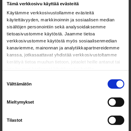
viimeistelemään havainto myöhemmin.
Tämä verkkosivu käyttää evästeitä
Voit kirjoittaa kuvauksen
Käytämme verkkosivustollamme evästeitä
Voit klikata kamera-ikonia ja ottaa yhden tai useamman kuvan
käytettävyyden, markkinoinnin ja sosiaalisen median
laitteesi kameralla (PAD suositeltava)
sisältöjen personointiin sekä analysoidaksemme
Voit lisätä muita liitteitä laitteeltasi.
tietoasivustomme käytöstä. Jaamme tietoa
verkkosivustomme käytöstä myös sosiaalisenmedian
Luonnosta voi viimeistellä arviointisivun lisäksi myös
kanaviemme, mainonnan ja analytiikkapartnereidemme
Havaintosivulla. Luonnosta ei voi siirtää seuraavaan vaiheeseen,
kanssa, jotkasaattavat yhdistää verkkosivustoltamme
vaan se täytyy muuntaa halutunlaiseksi muuksi havainnoksi.
kerättyä tietoa muuhun tietoon, jotaolet heille antanut tai
jota he ovat keränneet käyttäessäsi heidän
muitapalvelujaan.
Suostumuksen
Lue lisää
Välttämätön
valinta
Mieltymykset
Tilastot