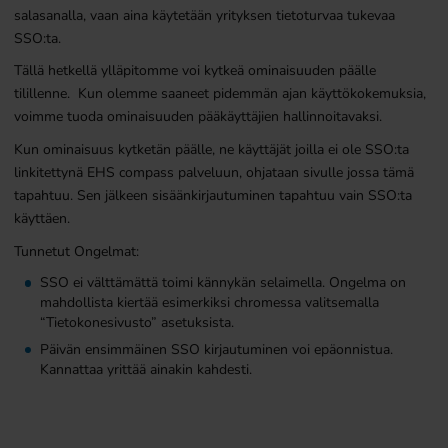
salasanalla, vaan aina käytetään yrityksen tietoturvaa tukevaa
SSO:ta.
Tällä hetkellä ylläpitomme voi kytkeä ominaisuuden päälle
tilillenne. Kun olemme saaneet pidemmän ajan käyttökokemuksia,
voimme tuoda ominaisuuden pääkäyttäjien hallinnoitavaksi.
Kun ominaisuus kytketän päälle, ne käyttäjät joilla ei ole SSO:ta
linkitettynä EHS compass palveluun, ohjataan sivulle jossa tämä
tapahtuu. Sen jälkeen sisäänkirjautuminen tapahtuu vain SSO:ta
käyttäen.
Tunnetut Ongelmat:
SSO ei välttämättä toimi kännykän selaimella. Ongelma on
mahdollista kiertää esimerkiksi chromessa valitsemalla
“Tietokonesivusto” asetuksista.
Päivän ensimmäinen SSO kirjautuminen voi epäonnistua.
Kannattaa yrittää ainakin kahdesti.