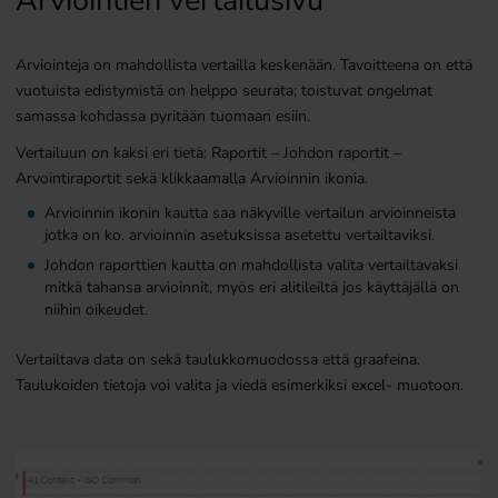
Arviointien vertailusivu
Arviointeja on mahdollista vertailla keskenään. Tavoitteena on että
vuotuista edistymistä on helppo seurata; toistuvat ongelmat
samassa kohdassa pyritään tuomaan esiin.
Vertailuun on kaksi eri tietä: Raportit – Johdon raportit –
Arvointiraportit sekä klikkaamalla Arvioinnin ikonia.
Arvioinnin ikonin kautta saa näkyville vertailun arvioinneista
jotka on ko. arvioinnin asetuksissa asetettu vertailtaviksi.
Johdon raporttien kautta on mahdollista valita vertailtavaksi
mitkä tahansa arvioinnit, myös eri alitileiltä jos käyttäjällä on
niihin oikeudet.
Vertailtava data on sekä taulukkomuodossa että graafeina.
Taulukoiden tietoja voi valita ja viedä esimerkiksi excel- muotoon.