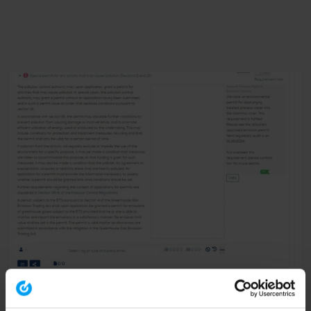
Vaatimuksia voi vertailla muiden