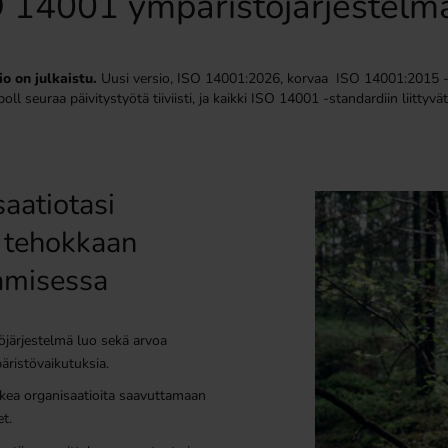
O 14001 ympäristöjärjestelm
o on julkaistu.
Uusi versio, ISO 14001:2026, korvaa ISO 14001:2015 -s
ll seuraa päivitystyötä tiiviisti, ja kaikki ISO 14001 -standardiin liitt
aatiotasi
a tehokkaan
amisessa
öjärjestelmä luo sekä arvoa
äristövaikutuksia.
ukea organisaatioita saavuttamaan
et.