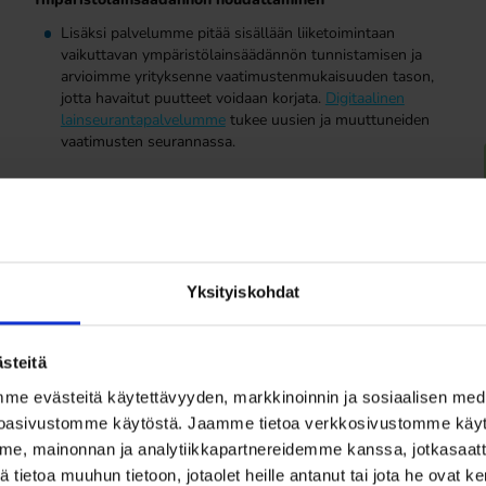
Lisäksi palvelumme pitää sisällään liiketoimintaan
vaikuttavan ympäristölainsäädännön tunnistamisen ja
arvioimme yrityksenne vaatimustenmukaisuuden tason,
jotta havaitut puutteet voidaan korjata.
Digitaalinen
lainseurantapalvelumme
tukee uusien ja muuttuneiden
vaatimusten seurannassa.
Pyydä tarjous - ISO 14001 palvelut
Yksityiskohdat
steitä
 evästeitä käytettävyyden, markkinoinnin ja sosiaalisen media
oasivustomme käytöstä. Jaamme tietoa verkkosivustomme käy
e, mainonnan ja analytiikkapartnereidemme kanssa, jotkasaatt
tietoa muuhun tietoon, jotaolet heille antanut tai jota he ovat 