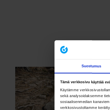
Suostumus
Tämä verkkosivu käyttää evä
Käytämme verkkosivustollamme
sekä analysoidaksemme tiet
sosiaalisenmedian kanaviemm
verkkosivustoltamme kerättyä 