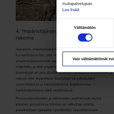
muitapalvelujaan.
Lue lisää
Suostumuksen
Välttämätön
valinta
4. Ympäristöjärjestelmän toiminnallinen
rakenne
Autamme ympäristöjärjestelmän toiminnallisen rakenteen
kuvaamisessa niin, että riittävät prosessit
Vain välttämättömät ev
ympäristöjärjestelmän vaatimusten täyttämiseen on
määritetty ja että ympäristönäkökulma on sisällytetty
toimintojen eri osa-alueille elinkaarinäkökulma huomioiden ja
näkyen mm. myynnissä, tuotteiden tai palveluiden
suunnittelussa ja valmistuksessa, kuljetuksissa,
hankintatoimessa sekä viestinnässä.
Prosessitavoitteiden ja mittareiden asettamisen myötä
jokainen prosessissa toimiva voi vaikuttaa omalla
panoksellaan tärkeiden tavoitteiden saavuttamiseen.