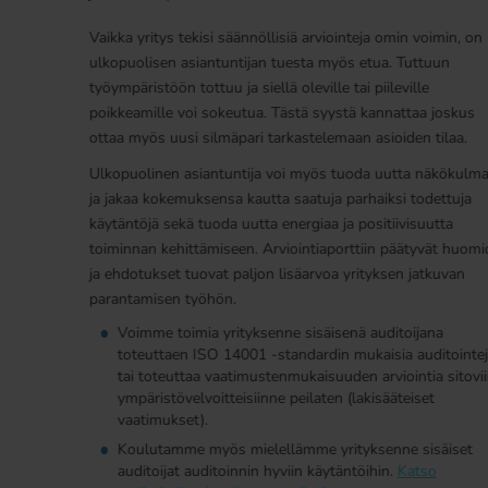
Vaikka yritys tekisi säännöllisiä arviointeja omin voimin, on
ulkopuolisen asiantuntijan tuesta myös etua. Tuttuun
työympäristöön tottuu ja siellä oleville tai piileville
poikkeamille voi sokeutua. Tästä syystä kannattaa joskus
ottaa myös uusi silmäpari tarkastelemaan asioiden tilaa.
Ulkopuolinen asiantuntija voi myös tuoda uutta näkökulmaa,
ja jakaa kokemuksensa kautta saatuja parhaiksi todettuja
käytäntöjä sekä tuoda uutta energiaa ja positiivisuutta
toiminnan kehittämiseen. Arviointiaporttiin päätyvät huomiot
ja ehdotukset tuovat paljon lisäarvoa yrityksen jatkuvan
parantamisen työhön.
Voimme toimia yrityksenne sisäisenä auditoijana
toteuttaen ISO 14001 -standardin mukaisia auditointeja
tai toteuttaa vaatimustenmukaisuuden arviointia sitoviin
ympäristövelvoitteisiinne peilaten (lakisääteiset
vaatimukset).
Koulutamme myös mielellämme yrityksenne sisäiset
auditoijat auditoinnin hyviin käytäntöihin.
Katso