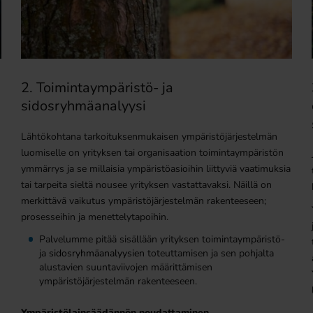
2. Toimintaympäristö- ja
sidosryhmäanalyysi
Lähtökohtana tarkoituksenmukaisen ympäristöjärjestelmän
luomiselle on yrityksen tai organisaation toimintaympäristön
ymmärrys ja se millaisia ympäristöasioihin liittyviä vaatimuksia
tai tarpeita sieltä nousee yrityksen vastattavaksi. Näillä on
merkittävä vaikutus ympäristöjärjestelmän rakenteeseen;
prosesseihin ja menettelytapoihin.
Palvelumme pitää sisällään yrityksen toimintaympäristö-
ja
sidosryhmäanalyysien
toteuttamisen ja sen pohjalta
alustavien suuntaviivojen määrittämisen
ympäristöjärjestelmän rakenteeseen.
Ympäristölainsäädännön noudattaminen