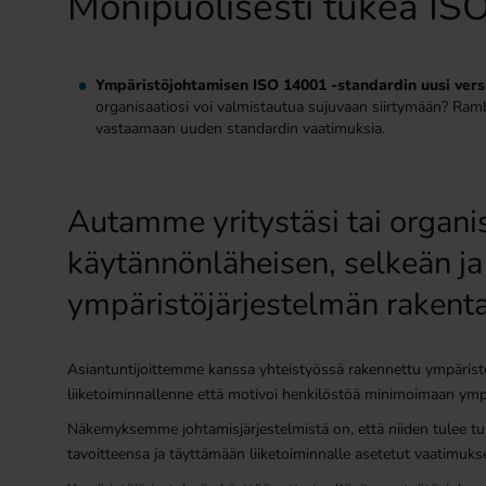
Monipuolisesti tukea IS
Ympäristöjohtamisen ISO 14001 -standardin uusi versi
organisaatiosi voi valmistautua sujuvaan siirtymään? Rambo
vastaamaan uuden standardin vaatimuksia.
Autamme yritystäsi tai organis
käytännönläheisen, selkeän j
ympäristöjärjestelmän rakent
Asiantuntijoittemme kanssa yhteistyössä rakennettu ympärist
liiketoiminnallenne että motivoi henkilöstöä minimoimaan ymp
Näkemyksemme johtamisjärjestelmistä on, että niiden tulee t
tavoitteensa ja täyttämään liiketoiminnalle asetetut vaatimuks