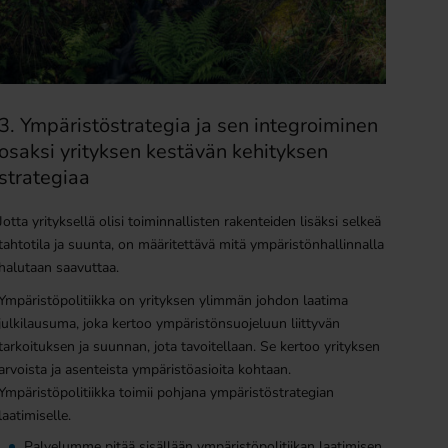
3. Ympäristöstrategia ja sen integroiminen
osaksi yrityksen kestävän kehityksen
strategiaa
Jotta yrityksellä olisi toiminnallisten rakenteiden lisäksi selkeä
tahtotila ja suunta, on määritettävä mitä ympäristönhallinnalla
halutaan saavuttaa.
Ympäristöpolitiikka on yrityksen ylimmän johdon laatima
julkilausuma, joka kertoo ympäristönsuojeluun liittyvän
tarkoituksen ja suunnan, jota tavoitellaan. Se kertoo yrityksen
arvoista ja asenteista ympäristöasioita kohtaan.
Ympäristöpolitiikka toimii pohjana ympäristöstrategian
laatimiselle.
Palvelumme pitää sisällään ympäristöpolitiikan laatimisen