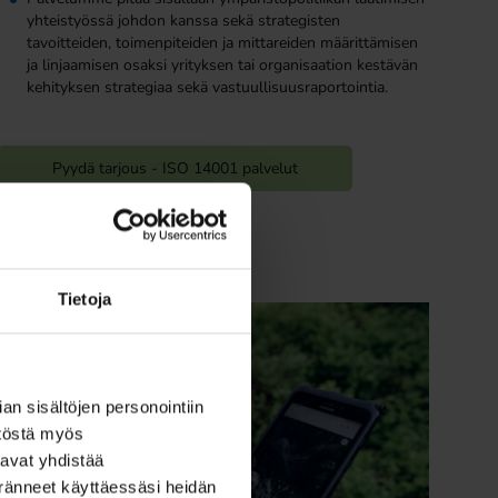
yhteistyössä johdon kanssa sekä strategisten
tavoitteiden, toimenpiteiden ja mittareiden määrittämisen
ja linjaamisen osaksi yrityksen tai organisaation kestävän
kehityksen strategiaa sekä vastuullisuusraportointia.
Pyydä tarjous - ISO 14001 palvelut
Tietoja
n sisältöjen personointiin
töstä myös
avat yhdistää
keränneet käyttäessäsi heidän